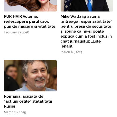
PUR HAIR Volume:
Mike Waltz îşi asumă
redescopera parul usor,
„întreaga responsabilitate”
plin de miscare si vitalitate
pentru breşa de securitate
și spune că nu-și poate
February 27, 2026
explica cum a fost inclus în
chat jurnalistul: „Este
jenant”
March 26, 2025
România, acuzată de
"acțiuni ostile" statalității
Rusiei
March 26, 2025