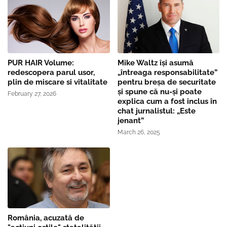
PUR HAIR Volume:
Mike Waltz îşi asumă
redescopera parul usor,
„întreaga responsabilitate”
plin de miscare si vitalitate
pentru breşa de securitate
și spune că nu-și poate
February 27, 2026
explica cum a fost inclus în
chat jurnalistul: „Este
jenant”
March 26, 2025
România, acuzată de