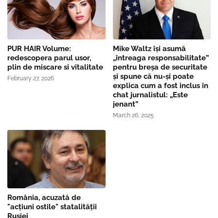
PUR HAIR Volume:
Mike Waltz îşi asumă
redescopera parul usor,
„întreaga responsabilitate”
plin de miscare si vitalitate
pentru breşa de securitate
și spune că nu-și poate
February 27, 2026
explica cum a fost inclus în
chat jurnalistul: „Este
jenant”
March 26, 2025
România, acuzată de
"acțiuni ostile" statalității
Rusiei