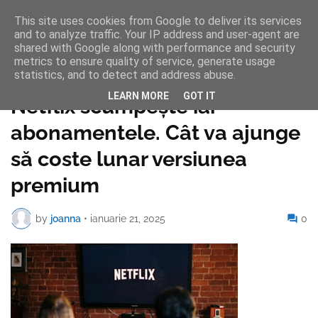
This site uses cookies from Google to deliver its services
and to analyze traffic. Your IP address and user-agent are
shared with Google along with performance and security
metrics to ensure quality of service, generate usage
statistics, and to detect and address abuse.
Pagina de pornire
LEARN MORE
GOT IT
Netflix scumpește iar
abonamentele. Cât va ajunge
să coste lunar versiunea
premium
by
joanna
•
ianuarie 21, 2025
0