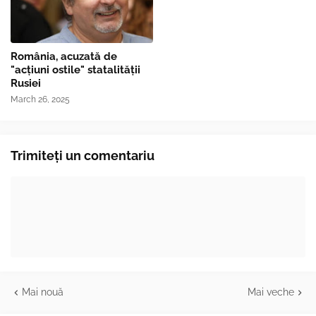
România, acuzată de
"acțiuni ostile" statalității
Rusiei
March 26, 2025
Trimiteți un comentariu
Mai nouă
Mai veche