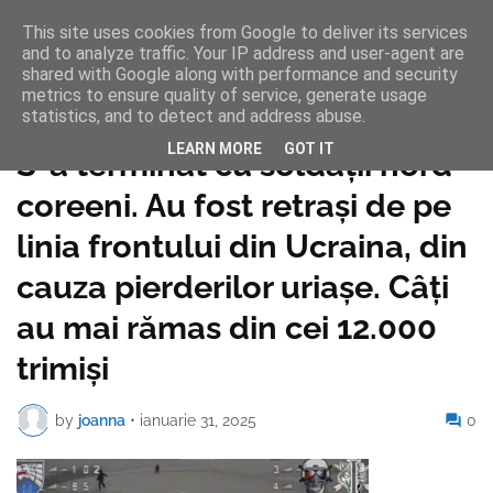
This site uses cookies from Google to deliver its services
and to analyze traffic. Your IP address and user-agent are
shared with Google along with performance and security
metrics to ensure quality of service, generate usage
statistics, and to detect and address abuse.
Pagina de pornire
LEARN MORE
GOT IT
S-a terminat cu soldații nord-
coreeni. Au fost retrași de pe
linia frontului din Ucraina, din
cauza pierderilor uriașe. Câți
au mai rămas din cei 12.000
trimiși
by
joanna
•
ianuarie 31, 2025
0