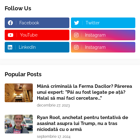
Follow Us
Facebook
Twitter
YouTube
Instagram
LinkedIn
Instagram
Popular Posts
Mână criminală la Ferma Dacilor? Părerea
unui expert: ”Păi au fost legate pe ață?
Halal să mai faci cercetare...”
decembrie 27, 2023
Ryan Root, anchetat pentru tentativă de
asasinat asupra lui Trump, nu a tras
niciodată cu o armă
septembrie 17, 2024