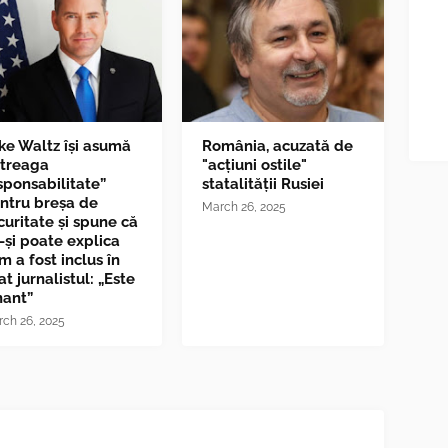
ke Waltz îşi asumă
România, acuzată de
ntreaga
"acțiuni ostile"
sponsabilitate”
statalității Rusiei
ntru breşa de
March 26, 2025
curitate și spune că
-și poate explica
m a fost inclus în
at jurnalistul: „Este
nant”
ch 26, 2025