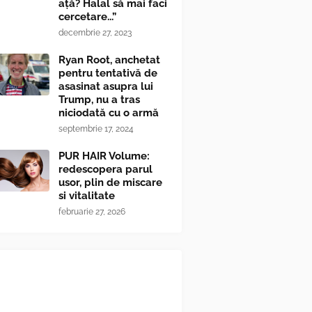
ață? Halal să mai faci
cercetare...”
decembrie 27, 2023
Ryan Root, anchetat
pentru tentativă de
asasinat asupra lui
Trump, nu a tras
niciodată cu o armă
septembrie 17, 2024
PUR HAIR Volume:
redescopera parul
usor, plin de miscare
si vitalitate
februarie 27, 2026