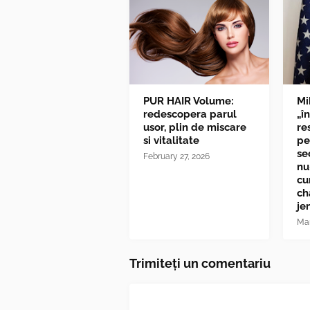
PUR HAIR Volume:
Mi
redescopera parul
„î
usor, plin de miscare
re
si vitalitate
pe
se
February 27, 2026
nu
cu
ch
je
Mar
Trimiteți un comentariu