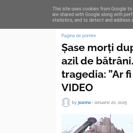
This site uses cookies from Google to d
HOME
FEA
are shared with Google along with perf
statistics, and to detect and address 
Pagina de pornire
Șase morți dup
azil de bătrâni
tragedia: ”Ar fi
VIDEO
by
joanna
•
ianuarie 20, 2025