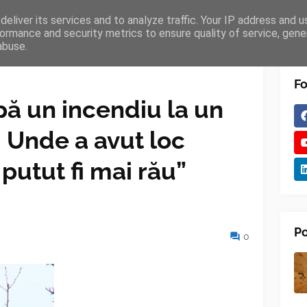
eliver its services and to analyze traffic. Your IP address and 
TURES
BLOGGER
TIPOGRAPHY
SHORTCODES
ormance and security metrics to ensure quality of service, gen
abuse.
Fo
ă un incendiu la un
. Unde a avut loc
 putut fi mai rău”
Po
0