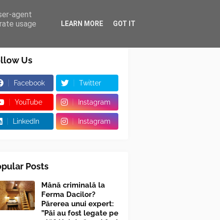
user-agent
erate usage
LEARN MORE
GOT IT
llow Us
Facebook
Twitter
YouTube
Instagram
LinkedIn
Instagram
pular Posts
Mână criminală la
Ferma Dacilor?
Părerea unui expert:
”Păi au fost legate pe