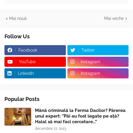
Mai nouă
Mai veche
Follow Us
Facebook
Twitter
YouTube
Instagram
LinkedIn
Instagram
Popular Posts
Mână criminală la Ferma Dacilor? Părerea
unui expert: ”Păi au fost legate pe ață?
Halal să mai faci cercetare...”
decembrie 27, 2023