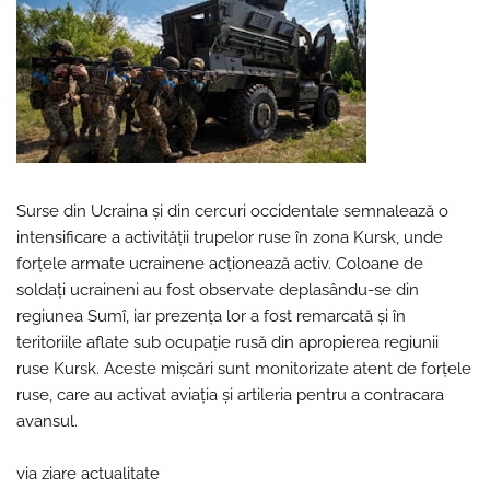
Surse din Ucraina și din cercuri occidentale semnalează o
intensificare a activității trupelor ruse în zona Kursk, unde
forțele armate ucrainene acționează activ. Coloane de
soldați ucraineni au fost observate deplasându-se din
regiunea Sumî, iar prezența lor a fost remarcată și în
teritoriile aflate sub ocupație rusă din apropierea regiunii
ruse Kursk. Aceste mișcări sunt monitorizate atent de forțele
ruse, care au activat aviația și artileria pentru a contracara
avansul.
via ziare actualitate