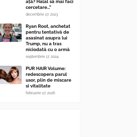
ață? Halal să mai faci
cercetare...”
decembrie 27, 2023
Ryan Root, anchetat
pentru tentativă de
asasinat asupra lui
Trump, nu a tras
niciodată cu o armă
septembrie 17, 2024
PUR HAIR Volume:
redescopera parul
usor, plin de miscare
si vitalitate
februarie 27, 2026