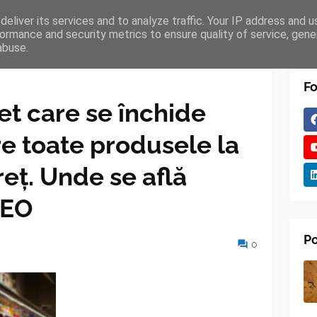
eliver its services and to analyze traffic. Your IP address and 
TURES
BLOGGER
TIPOGRAPHY
SHORTCODES
ormance and security metrics to ensure quality of service, gen
abuse.
Fo
t care se închide
e toate produsele la
eț. Unde se află
DEO
Po
0