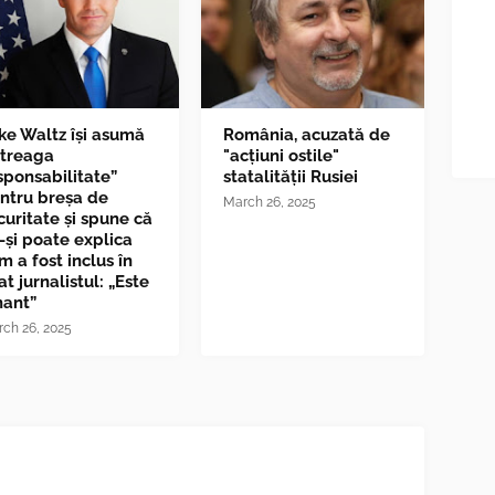
ke Waltz îşi asumă
România, acuzată de
ntreaga
"acțiuni ostile"
sponsabilitate”
statalității Rusiei
ntru breşa de
March 26, 2025
curitate și spune că
-și poate explica
m a fost inclus în
at jurnalistul: „Este
nant”
ch 26, 2025