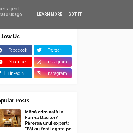
user-agent
erate usage
LEARN MORE
GOT IT
llow Us
Facebook
Twitter
YouTube
Instagram
LinkedIn
Instagram
pular Posts
Mână criminală la
Ferma Dacilor?
Părerea unui expert:
”Păi au fost legate pe