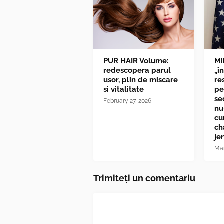
PUR HAIR Volume:
Mi
redescopera parul
„î
usor, plin de miscare
re
si vitalitate
pe
se
February 27, 2026
nu
cu
ch
je
Mar
Trimiteți un comentariu