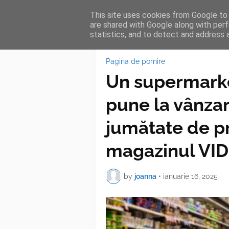
This site uses cookies from Google to d
HOME
FEA
are shared with Google along with perf
statistics, and to detect and address 
Pagina de pornire
Un supermarke
pune la vânzar
jumătate de pr
magazinul VI
by
joanna
•
ianuarie 16, 2025