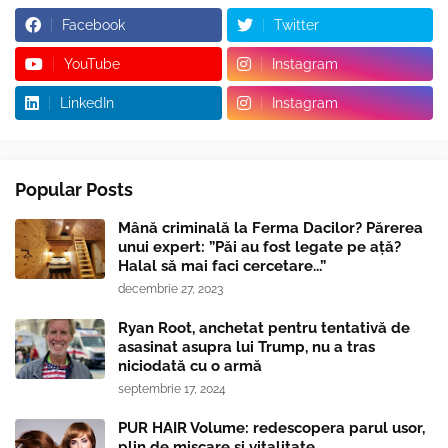
Facebook
Twitter
YouTube
Instagram
LinkedIn
Instagram
Popular Posts
Mână criminală la Ferma Dacilor? Părerea
unui expert: ”Păi au fost legate pe ață?
Halal să mai faci cercetare...”
decembrie 27, 2023
Ryan Root, anchetat pentru tentativă de
asasinat asupra lui Trump, nu a tras
niciodată cu o armă
septembrie 17, 2024
PUR HAIR Volume: redescopera parul usor,
plin de miscare si vitalitate