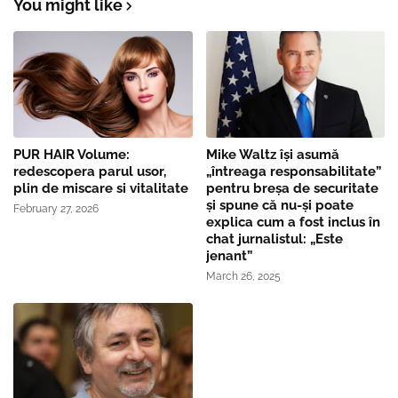
You might like
PUR HAIR Volume:
Mike Waltz îşi asumă
redescopera parul usor,
„întreaga responsabilitate”
plin de miscare si vitalitate
pentru breşa de securitate
și spune că nu-și poate
February 27, 2026
explica cum a fost inclus în
chat jurnalistul: „Este
jenant”
March 26, 2025