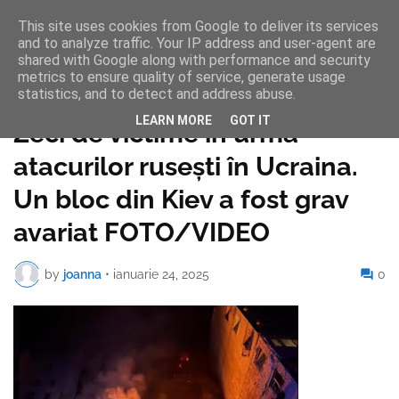
This site uses cookies from Google to deliver its services
and to analyze traffic. Your IP address and user-agent are
shared with Google along with performance and security
metrics to ensure quality of service, generate usage
statistics, and to detect and address abuse.
Pagina de pornire
LEARN MORE
GOT IT
Zeci de victime în urma
atacurilor rusești în Ucraina.
Un bloc din Kiev a fost grav
avariat FOTO/VIDEO
by
joanna
•
ianuarie 24, 2025
0