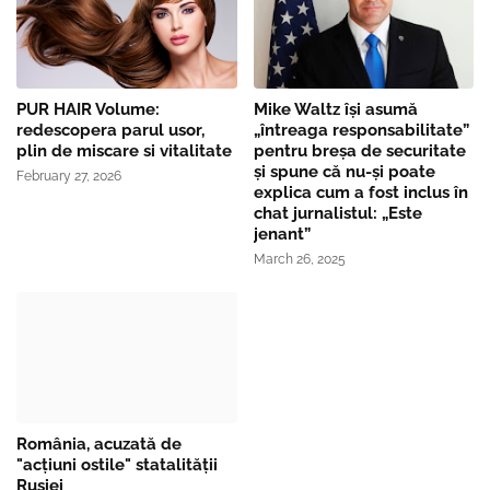
PUR HAIR Volume:
Mike Waltz îşi asumă
redescopera parul usor,
„întreaga responsabilitate”
plin de miscare si vitalitate
pentru breşa de securitate
și spune că nu-și poate
February 27, 2026
explica cum a fost inclus în
chat jurnalistul: „Este
jenant”
March 26, 2025
România, acuzată de
"acțiuni ostile" statalității
Rusiei