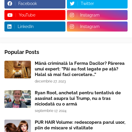
Facebook
Twitter
YouTube
Instagram
LinkedIn
Instagram
Popular Posts
Mână criminală la Ferma Dacilor? Părerea
unui expert: ”Păi au fost legate pe ață?
Halal să mai faci cercetare...”
decembrie 27, 2023
Ryan Root, anchetat pentru tentativă de
asasinat asupra lui Trump, nu a tras
niciodată cu o armă
septembrie 17, 2024
PUR HAIR Volume: redescopera parul usor,
plin de miscare si vitalitate