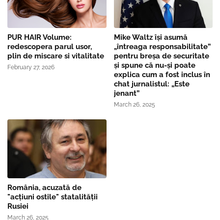
PUR HAIR Volume:
Mike Waltz îşi asumă
redescopera parul usor,
„întreaga responsabilitate”
plin de miscare si vitalitate
pentru breşa de securitate
și spune că nu-și poate
February 27, 2026
explica cum a fost inclus în
chat jurnalistul: „Este
jenant”
March 26, 2025
România, acuzată de
"acțiuni ostile" statalității
Rusiei
March 26, 2025