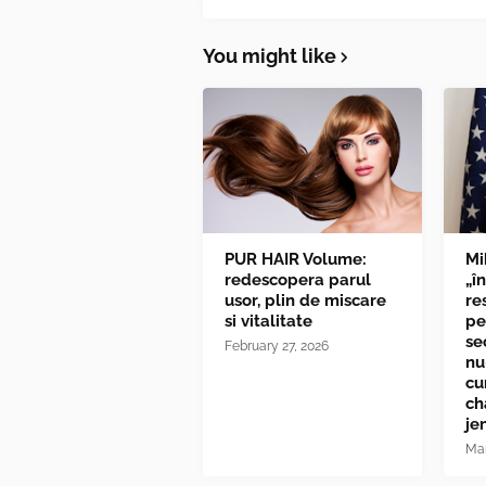
You might like
PUR HAIR Volume:
Mi
redescopera parul
„î
usor, plin de miscare
re
si vitalitate
pe
se
February 27, 2026
nu
cu
ch
je
Mar