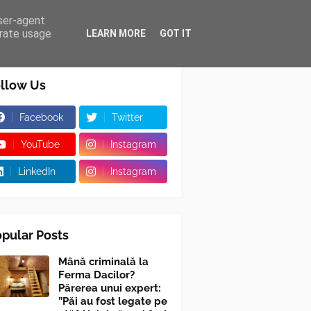
user-agent
erate usage
LEARN MORE
GOT IT
llow Us
Facebook
Twitter
YouTube
Instagram
LinkedIn
Instagram
pular Posts
Mână criminală la
Ferma Dacilor?
Părerea unui expert:
”Păi au fost legate pe