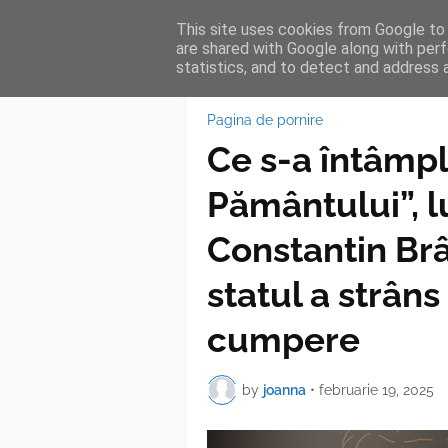
This site uses cookies from Google to d
HOME
FEA
are shared with Google along with perf
statistics, and to detect and address 
Pagina de pornire
Ce s-a întâmp
Pământului”, l
Constantin Brâ
statul a strâns
cumpere
by
joanna
•
februarie 19, 2025