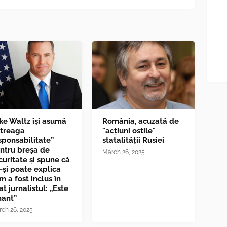
ke Waltz îşi asumă
România, acuzată de
ntreaga
"acțiuni ostile"
sponsabilitate”
statalității Rusiei
ntru breşa de
March 26, 2025
curitate și spune că
-și poate explica
m a fost inclus în
at jurnalistul: „Este
nant”
ch 26, 2025