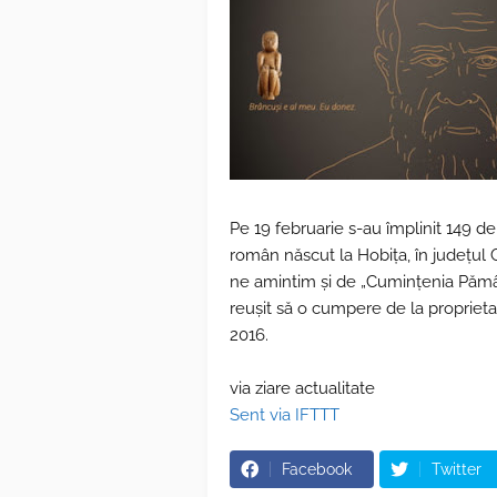
Pe 19 februarie s-au împlinit 149 de
român născut la Hobița, în județul 
ne amintim și de „Cumințenia Pămân
reușit să o cumpere de la proprietar
2016.
via ziare actualitate
Sent via IFTTT
Facebook
Twitter