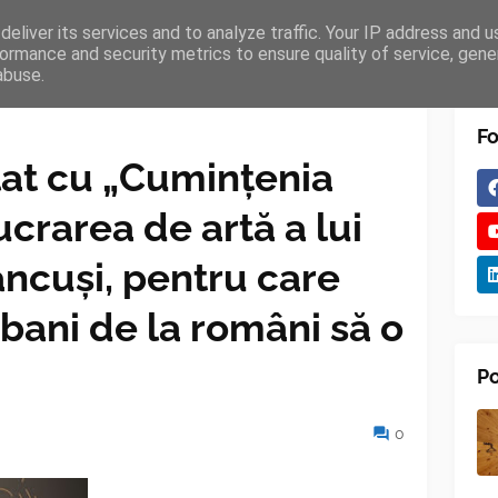
eliver its services and to analyze traffic. Your IP address and 
TURES
BLOGGER
TIPOGRAPHY
SHORTCODES
ormance and security metrics to ensure quality of service, gen
abuse.
Fo
lat cu „Cumințenia
ucrarea de artă a lui
ncuși, pentru care
 bani de la români să o
Po
0