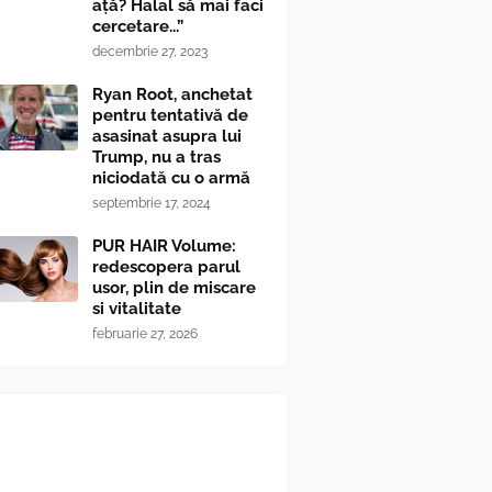
ață? Halal să mai faci
cercetare...”
decembrie 27, 2023
Ryan Root, anchetat
pentru tentativă de
asasinat asupra lui
Trump, nu a tras
niciodată cu o armă
septembrie 17, 2024
PUR HAIR Volume:
redescopera parul
usor, plin de miscare
si vitalitate
februarie 27, 2026