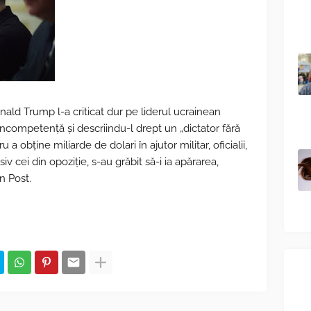
ld Trump l-a criticat dur pe liderul ucrainean
ncompetență și descriindu-l drept un „dictator fără
a obține miliarde de dolari în ajutor militar, oficialii,
lusiv cei din opoziție, s-au grăbit să-i ia apărarea,
n Post.