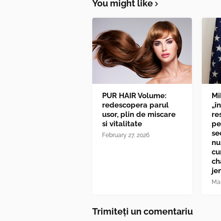
You might like
PUR HAIR Volume:
Mi
redescopera parul
„î
usor, plin de miscare
re
si vitalitate
pe
se
February 27, 2026
nu
cu
ch
je
Mar
Trimiteți un comentariu