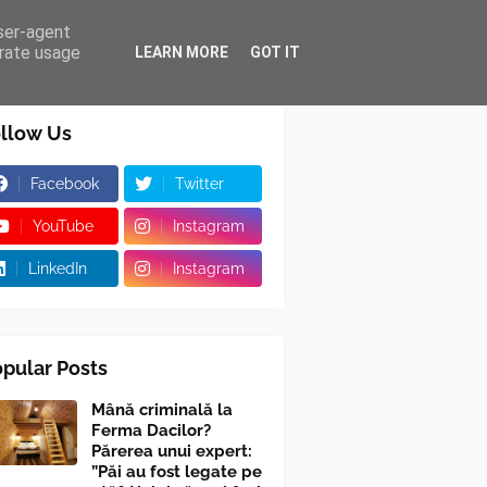
user-agent
erate usage
LEARN MORE
GOT IT
llow Us
Facebook
Twitter
YouTube
Instagram
LinkedIn
Instagram
pular Posts
Mână criminală la
Ferma Dacilor?
Părerea unui expert:
”Păi au fost legate pe