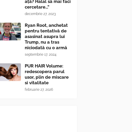
ață? Halal să mai faci
cercetare...”
decembrie 27, 2023
Ryan Root, anchetat
pentru tentativă de
asasinat asupra lui
Trump, nu a tras
niciodată cu o armă
septembrie 17, 2024
PUR HAIR Volume:
redescopera parul
usor, plin de miscare
si vitalitate
februarie 27, 2026