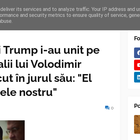
eliver its services and to analyze traffic. Your IP address and 
TURES
BLOGGER
TIPOGRAPHY
SHORTCODES
ormance and security metrics to ensure quality of service, gen
abuse.
Fo
i Trump i-au unit pe
alii lui Volodimir
ut în jurul său: "El
ele nostru"
Po
0