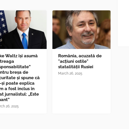
ke Waltz îşi asumă
România, acuzată de
ntreaga
"acțiuni ostile"
sponsabilitate”
statalității Rusiei
ntru breşa de
March 26, 2025
curitate și spune că
-și poate explica
m a fost inclus în
at jurnalistul: „Este
nant”
ch 26, 2025