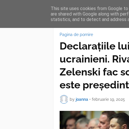
This site uses cookies from Google to d
HOME
FEA
are shared with Google along with perf
statistics, and to detect and address 
Pagina de pornire
Declarațiile lu
ucrainieni. Riv
Zelenski fac sc
este președint
by
joanna
•
februarie 19, 2025