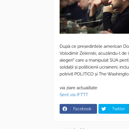
După ce președintele american Dona
Volodimir Zelenski, acuzându-l de i
alegeri" care a manipulat SUA pentru 
soldații și politicienii ucraineni, inc
potrivit POLITICO și The Washingto
via ziare actualitate
Sent via IFTTT
Facebook
Twitter