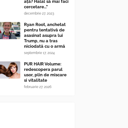
ață? Halal să mai faci
cercetare...”
decembrie 27, 2023
Ryan Root, anchetat
pentru tentativă de
asasinat asupra lui
Trump, nu a tras
niciodată cu o armă
septembrie 17, 2024
PUR HAIR Volume:
redescopera parul
usor, plin de miscare
si vitalitate
februarie 27, 2026