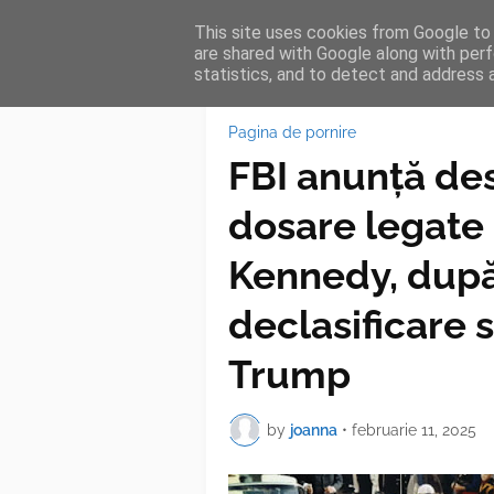
This site uses cookies from Google to d
HOME
FEA
are shared with Google along with perf
statistics, and to detect and address 
Pagina de pornire
FBI anunță de
dosare legate 
Kennedy, după
declasificare
Trump
by
joanna
•
februarie 11, 2025