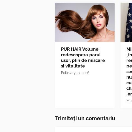
PUR HAIR Volume:
Mi
redescopera parul
„î
usor, plin de miscare
re
si vitalitate
pe
se
February 27, 2026
nu
cu
ch
je
Mar
Trimiteți un comentariu