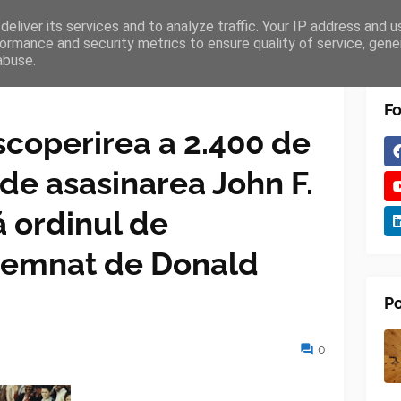
eliver its services and to analyze traffic. Your IP address and 
TURES
BLOGGER
TIPOGRAPHY
SHORTCODES
ormance and security metrics to ensure quality of service, gen
abuse.
Fo
scoperirea a 2.400 de
de asasinarea John F.
 ordinul de
 semnat de Donald
Po
0