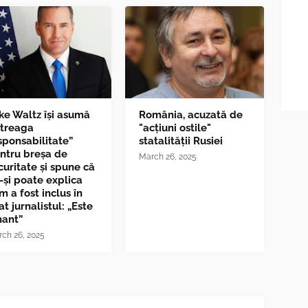
ke Waltz îşi asumă
România, acuzată de
ntreaga
"acțiuni ostile"
sponsabilitate”
statalității Rusiei
ntru breşa de
March 26, 2025
curitate și spune că
-și poate explica
m a fost inclus în
at jurnalistul: „Este
nant”
ch 26, 2025