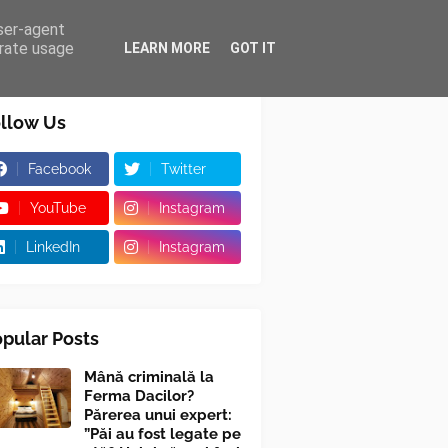
user-agent
erate usage
LEARN MORE
GOT IT
llow Us
Facebook
Twitter
YouTube
Instagram
LinkedIn
Instagram
pular Posts
Mână criminală la
Ferma Dacilor?
Părerea unui expert:
”Păi au fost legate pe