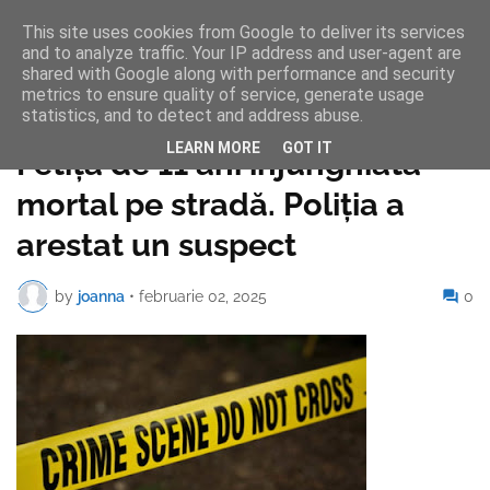
This site uses cookies from Google to deliver its services
and to analyze traffic. Your IP address and user-agent are
shared with Google along with performance and security
metrics to ensure quality of service, generate usage
statistics, and to detect and address abuse.
Pagina de pornire
LEARN MORE
GOT IT
Fetiţă de 11 ani înjunghiată
mortal pe stradă. Poliția a
arestat un suspect
by
joanna
•
februarie 02, 2025
0