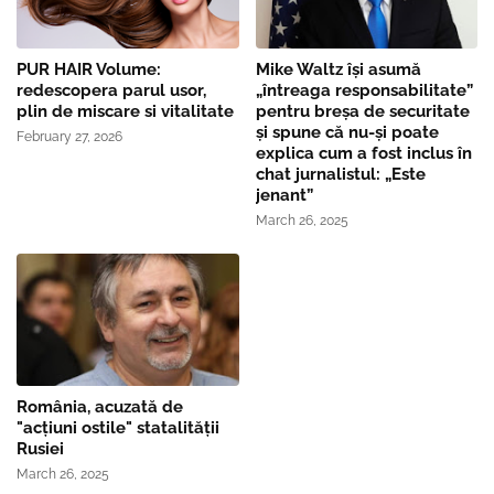
PUR HAIR Volume:
Mike Waltz îşi asumă
redescopera parul usor,
„întreaga responsabilitate”
plin de miscare si vitalitate
pentru breşa de securitate
și spune că nu-și poate
February 27, 2026
explica cum a fost inclus în
chat jurnalistul: „Este
jenant”
March 26, 2025
România, acuzată de
"acțiuni ostile" statalității
Rusiei
March 26, 2025