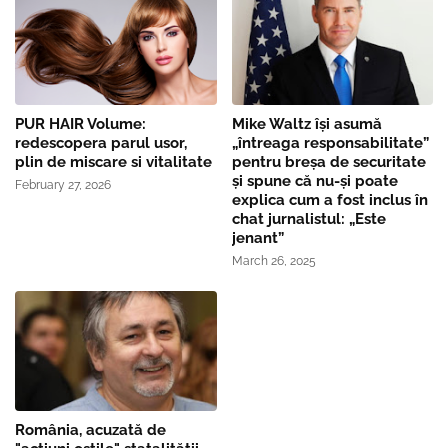
PUR HAIR Volume:
Mike Waltz îşi asumă
redescopera parul usor,
„întreaga responsabilitate”
plin de miscare si vitalitate
pentru breşa de securitate
și spune că nu-și poate
February 27, 2026
explica cum a fost inclus în
chat jurnalistul: „Este
jenant”
March 26, 2025
România, acuzată de