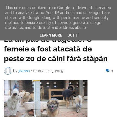
This site uses cookies from Google to deliver its services
and to analyze traffic. Your IP address and user-agent are
shared with Google along with performance and security
metrics to ensure quality of service, generate usage
statistics, and to detect and address abuse.
Pagina de pornire
LEARN MORE
GOT IT
La un pas de tragedie! O
femeie a fost atacată de
peste 20 de câini fără stăpân
by
joanna
•
februarie 23, 2025
0