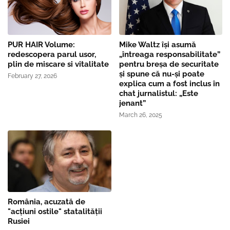
PUR HAIR Volume:
Mike Waltz îşi asumă
redescopera parul usor,
„întreaga responsabilitate”
plin de miscare si vitalitate
pentru breşa de securitate
și spune că nu-și poate
February 27, 2026
explica cum a fost inclus în
chat jurnalistul: „Este
jenant”
March 26, 2025
România, acuzată de
"acțiuni ostile" statalității
Rusiei