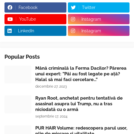
Facebook
Twitter
YouTube
Instagram
LinkedIn
Instagram
Popular Posts
Mână criminală la Ferma Dacilor? Părerea
unui expert: ”Păi au fost legate pe ață?
Halal să mai faci cercetare...”
decembrie 27, 2023
Ryan Root, anchetat pentru tentativă de
asasinat asupra lui Trump, nu a tras
niciodată cu o armă
septembrie 17, 2024
PUR HAIR Volume: redescopera parul usor,
plin de miscare si vitalitate