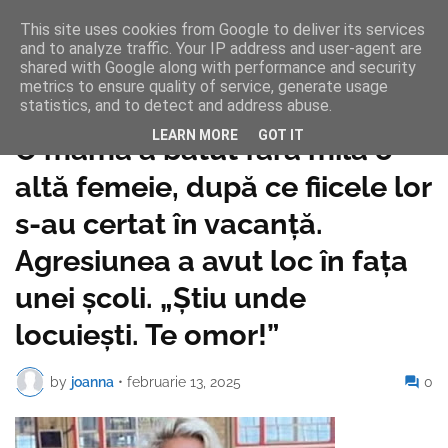
This site uses cookies from Google to deliver its services
and to analyze traffic. Your IP address and user-agent are
shared with Google along with performance and security
metrics to ensure quality of service, generate usage
statistics, and to detect and address abuse.
Pagina de pornire
LEARN MORE
GOT IT
O mamă a bătut fără milă o
altă femeie, după ce fiicele lor
s-au certat în vacanță.
Agresiunea a avut loc în fața
unei școli. „Știu unde
locuiești. Te omor!”
by
joanna
•
februarie 13, 2025
0