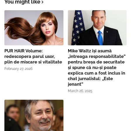
You might like
PUR HAIR Volume:
Mike Waltz îşi asumă
redescopera parul usor,
„întreaga responsabilitate”
plin de miscare si vitalitate
pentru breşa de securitate
și spune că nu-și poate
February 27, 2026
explica cum a fost inclus în
chat jurnalistul: „Este
jenant”
March 26, 2025