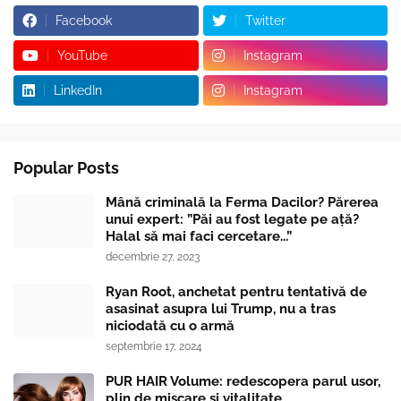
Facebook
Twitter
YouTube
Instagram
LinkedIn
Instagram
Popular Posts
Mână criminală la Ferma Dacilor? Părerea
unui expert: ”Păi au fost legate pe ață?
Halal să mai faci cercetare...”
decembrie 27, 2023
Ryan Root, anchetat pentru tentativă de
asasinat asupra lui Trump, nu a tras
niciodată cu o armă
septembrie 17, 2024
PUR HAIR Volume: redescopera parul usor,
plin de miscare si vitalitate