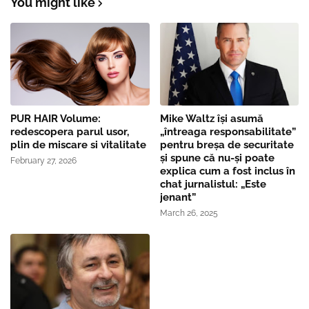
You might like
PUR HAIR Volume:
Mike Waltz îşi asumă
redescopera parul usor,
„întreaga responsabilitate”
plin de miscare si vitalitate
pentru breşa de securitate
și spune că nu-și poate
February 27, 2026
explica cum a fost inclus în
chat jurnalistul: „Este
jenant”
March 26, 2025