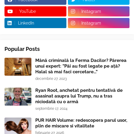
YouTube
Instagram
LinkedIn
Instagram
Popular Posts
Mână criminală la Ferma Dacilor? Părerea
unui expert: ”Păi au fost legate pe ață?
Halal să mai faci cercetare...”
decembrie 27, 2023
Ryan Root, anchetat pentru tentativă de
asasinat asupra lui Trump, nu a tras
niciodată cu o armă
septembrie 17, 2024
PUR HAIR Volume: redescopera parul usor,
plin de miscare si vitalitate
februarie 27, 2026