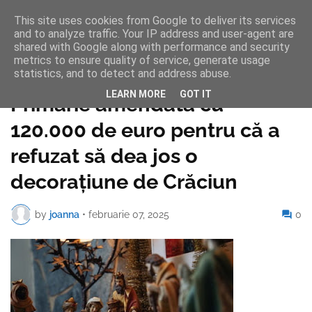
This site uses cookies from Google to deliver its services
and to analyze traffic. Your IP address and user-agent are
shared with Google along with performance and security
metrics to ensure quality of service, generate usage
statistics, and to detect and address abuse.
Pagina de pornire
LEARN MORE
GOT IT
Primărie amendată cu
120.000 de euro pentru că a
refuzat să dea jos o
decorațiune de Crăciun
by
joanna
•
februarie 07, 2025
0