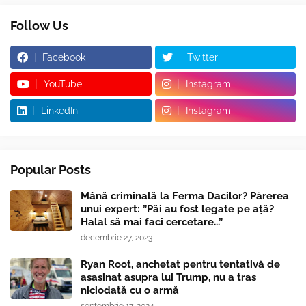
Follow Us
Facebook
Twitter
YouTube
Instagram
LinkedIn
Instagram
Popular Posts
Mână criminală la Ferma Dacilor? Părerea
unui expert: ”Păi au fost legate pe ață?
Halal să mai faci cercetare...”
decembrie 27, 2023
Ryan Root, anchetat pentru tentativă de
asasinat asupra lui Trump, nu a tras
niciodată cu o armă