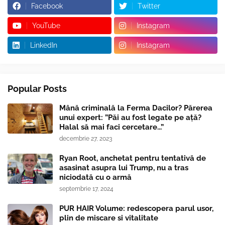
Facebook
Twitter
YouTube
Instagram
LinkedIn
Instagram
Popular Posts
Mână criminală la Ferma Dacilor? Părerea
unui expert: ”Păi au fost legate pe ață?
Halal să mai faci cercetare...”
decembrie 27, 2023
Ryan Root, anchetat pentru tentativă de
asasinat asupra lui Trump, nu a tras
niciodată cu o armă
septembrie 17, 2024
PUR HAIR Volume: redescopera parul usor,
plin de miscare si vitalitate