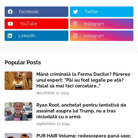
Facebook
Twitter
YouTube
Instagram
LinkedIn
Instagram
Popular Posts
Mână criminală la Ferma Dacilor? Părerea
unui expert: ”Păi au fost legate pe ață?
Halal să mai faci cercetare...”
decembrie 27, 2023
Ryan Root, anchetat pentru tentativă de
asasinat asupra lui Trump, nu a tras
niciodată cu o armă
septembrie 17, 2024
PUR HAIR Volume: redescopera parul usor,