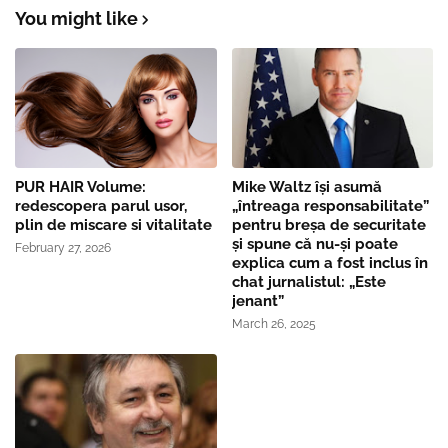
You might like
PUR HAIR Volume:
Mike Waltz îşi asumă
redescopera parul usor,
„întreaga responsabilitate”
plin de miscare si vitalitate
pentru breşa de securitate
și spune că nu-și poate
February 27, 2026
explica cum a fost inclus în
chat jurnalistul: „Este
jenant”
March 26, 2025