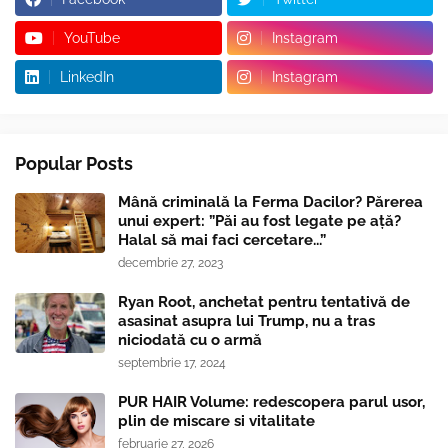
YouTube
Instagram
LinkedIn
Instagram
Popular Posts
Mână criminală la Ferma Dacilor? Părerea
unui expert: ”Păi au fost legate pe ață?
Halal să mai faci cercetare...”
decembrie 27, 2023
Ryan Root, anchetat pentru tentativă de
asasinat asupra lui Trump, nu a tras
niciodată cu o armă
septembrie 17, 2024
PUR HAIR Volume: redescopera parul usor,
plin de miscare si vitalitate
februarie 27, 2026