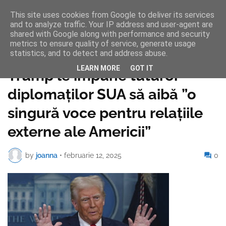
This site uses cookies from Google to deliver its services
and to analyze traffic. Your IP address and user-agent are
shared with Google along with performance and security
metrics to ensure quality of service, generate usage
statistics, and to detect and address abuse.
Pagina de pornire
LEARN MORE
GOT IT
Trump le impune tuturor
diplomaților SUA să aibă ”o
singură voce pentru relaţiile
externe ale Americii”
by
joanna
•
februarie 12, 2025
0