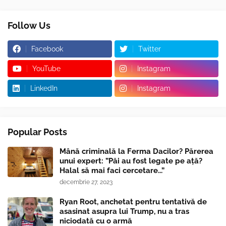
Follow Us
Facebook
Twitter
YouTube
Instagram
LinkedIn
Instagram
Popular Posts
Mână criminală la Ferma Dacilor? Părerea
unui expert: ”Păi au fost legate pe ață?
Halal să mai faci cercetare...”
decembrie 27, 2023
Ryan Root, anchetat pentru tentativă de
asasinat asupra lui Trump, nu a tras
niciodată cu o armă