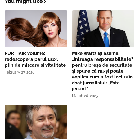
You might like
PUR HAIR Volume:
Mike Waltz îşi asumă
redescopera parul usor,
„întreaga responsabilitate”
plin de miscare si vitalitate
pentru breşa de securitate
și spune că nu-și poate
February 27, 2026
explica cum a fost inclus în
chat jurnalistul: „Este
jenant”
March 26, 2025