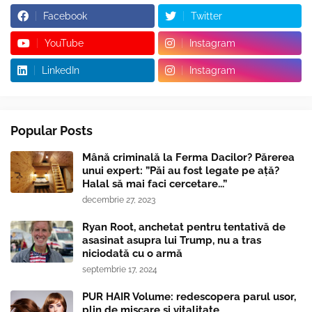
Facebook
Twitter
YouTube
Instagram
LinkedIn
Instagram
Popular Posts
Mână criminală la Ferma Dacilor? Părerea
unui expert: ”Păi au fost legate pe ață?
Halal să mai faci cercetare...”
decembrie 27, 2023
Ryan Root, anchetat pentru tentativă de
asasinat asupra lui Trump, nu a tras
niciodată cu o armă
septembrie 17, 2024
PUR HAIR Volume: redescopera parul usor,
plin de miscare si vitalitate