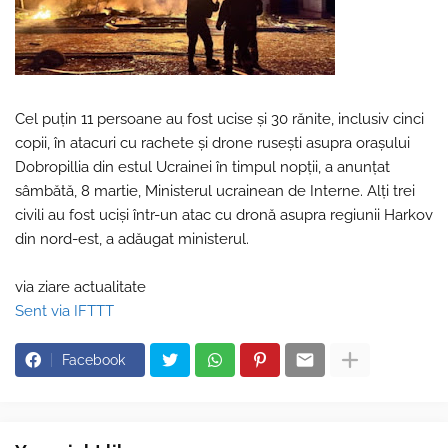
Cel puţin 11 persoane au fost ucise şi 30 rănite, inclusiv cinci
copii, în atacuri cu rachete şi drone ruseşti asupra oraşului
Dobropillia din estul Ucrainei în timpul nopţii, a anunţat
sâmbătă, 8 martie, Ministerul ucrainean de Interne. Alţi trei
civili au fost ucişi într-un atac cu dronă asupra regiunii Harkov
din nord-est, a adăugat ministerul.
via ziare actualitate
Sent via IFTTT
Facebook