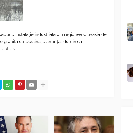
apte o instalaţie industrială din regiunea Ciuvaşia de
de graniţa cu Ucraina, a anunţat duminică
Reuters.