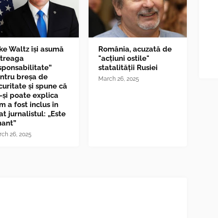
ke Waltz îşi asumă
România, acuzată de
ntreaga
"acțiuni ostile"
sponsabilitate”
statalității Rusiei
ntru breşa de
March 26, 2025
curitate și spune că
-și poate explica
m a fost inclus în
at jurnalistul: „Este
nant”
ch 26, 2025