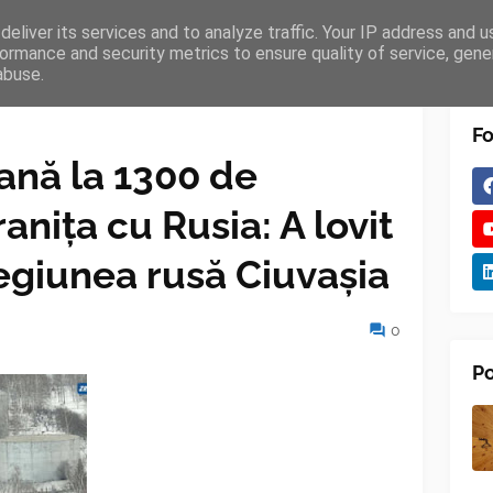
eliver its services and to analyze traffic. Your IP address and 
TURES
BLOGGER
TIPOGRAPHY
SHORTCODES
ormance and security metrics to ensure quality of service, gen
abuse.
Fo
ană la 1300 de
anița cu Rusia: A lovit
regiunea rusă Ciuvașia
0
Po