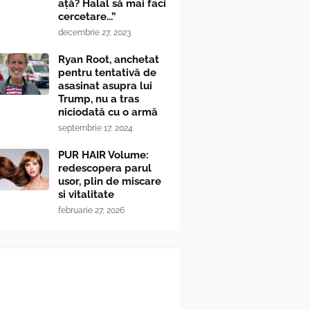
ață? Halal să mai faci
cercetare...”
decembrie 27, 2023
Ryan Root, anchetat
pentru tentativă de
asasinat asupra lui
Trump, nu a tras
niciodată cu o armă
septembrie 17, 2024
PUR HAIR Volume:
redescopera parul
usor, plin de miscare
si vitalitate
februarie 27, 2026