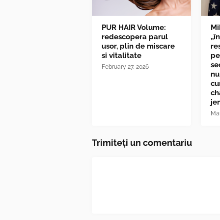
PUR HAIR Volume:
Mi
redescopera parul
„î
usor, plin de miscare
re
si vitalitate
pe
se
February 27, 2026
nu
cu
ch
je
Mar
Trimiteți un comentariu