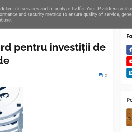
eliver its services and to analyze traffic. Your IP address and 
TURES
BLOGGER
TIPOGRAPHY
SHORTCODES
ormance and security metrics to ensure quality of service, gen
abuse.
Fo
d pentru investiții de
de
0
Po