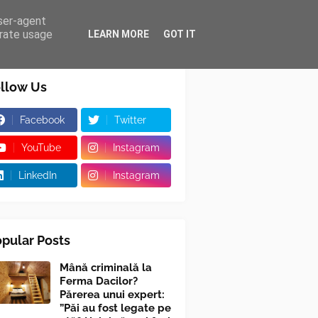
user-agent
erate usage
LEARN MORE
GOT IT
llow Us
Facebook
Twitter
YouTube
Instagram
LinkedIn
Instagram
pular Posts
Mână criminală la
Ferma Dacilor?
Părerea unui expert:
”Păi au fost legate pe