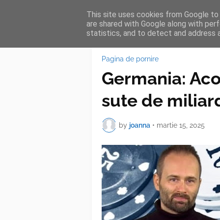
This site uses cookies from Google to d
HOME
FEA
are shared with Google along with perf
statistics, and to detect and address 
Pagina de pornire
Germania: Acor
sute de miliar
by
joanna
•
martie 15, 2025