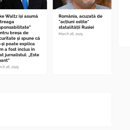
ke Waltz îşi asumă
România, acuzată de
ntreaga
"acțiuni ostile"
sponsabilitate”
statalității Rusiei
ntru breşa de
March 26, 2025
curitate și spune că
-și poate explica
m a fost inclus în
at jurnalistul: „Este
nant”
ch 26, 2025