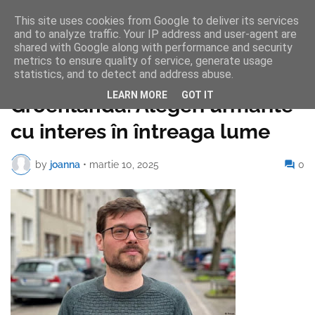
This site uses cookies from Google to deliver its services
and to analyze traffic. Your IP address and user-agent are
shared with Google along with performance and security
metrics to ensure quality of service, generate usage
statistics, and to detect and address abuse.
Pagina de pornire
LEARN MORE
GOT IT
Groenlanda: Alegeri urmărite
cu interes în întreaga lume
by
joanna
•
martie 10, 2025
0