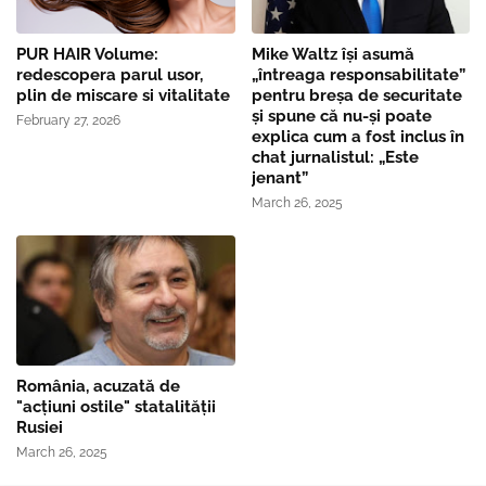
PUR HAIR Volume:
Mike Waltz îşi asumă
redescopera parul usor,
„întreaga responsabilitate”
plin de miscare si vitalitate
pentru breşa de securitate
și spune că nu-și poate
February 27, 2026
explica cum a fost inclus în
chat jurnalistul: „Este
jenant”
March 26, 2025
România, acuzată de
"acțiuni ostile" statalității
Rusiei
March 26, 2025