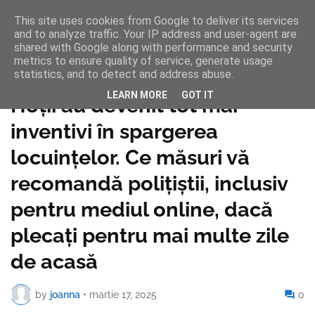
This site uses cookies from Google to deliver its services
and to analyze traffic. Your IP address and user-agent are
shared with Google along with performance and security
metrics to ensure quality of service, generate usage
statistics, and to detect and address abuse.
Pagina de pornire
LEARN MORE
GOT IT
Hoții au devenit tot mai
inventivi în spargerea
locuințelor. Ce măsuri vă
recomandă polițiștii, inclusiv
pentru mediul online, dacă
plecați pentru mai multe zile
de acasă
by
joanna
•
martie 17, 2025
0