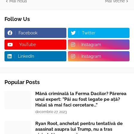
Mai nouă
Mai veche
Follow Us
Facebook
Twitter
YouTube
Instagram
LinkedIn
Instagram
Popular Posts
Mână criminală la Ferma Dacilor? Părerea
unui expert: ”Păi au fost legate pe ață?
Halal să mai faci cercetare...”
decembrie 27, 2023
Ryan Root, anchetat pentru tentativă de
asasinat asupra lui Trump, nu a tras