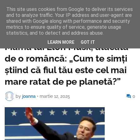
This site uses cookies from Google to deliver its services
and to analyze traffic. Your IP address and user-agent are
shared with Google along with performance and security
metrics to ensure quality of service, generate usage
statistics, and to detect and address abuse.
Pagina de pornire
LEARN MORE
GOT IT
Mama lui Elon Musk, atacată
de o româncă: „Cum te simți
știind că fiul tău este cel mai
mare ratat de pe planetă?”
by
joanna
•
martie 12, 2025
0