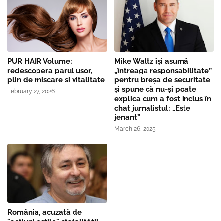
PUR HAIR Volume:
Mike Waltz îşi asumă
redescopera parul usor,
„întreaga responsabilitate”
plin de miscare si vitalitate
pentru breşa de securitate
și spune că nu-și poate
February 27, 2026
explica cum a fost inclus în
chat jurnalistul: „Este
jenant”
March 26, 2025
România, acuzată de