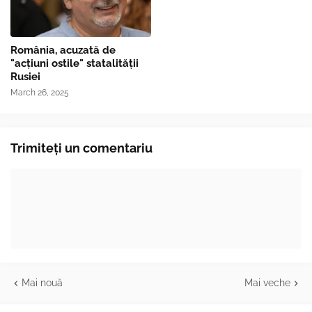
România, acuzată de
"acțiuni ostile" statalității
Rusiei
March 26, 2025
Trimiteți un comentariu
Mai nouă
Mai veche