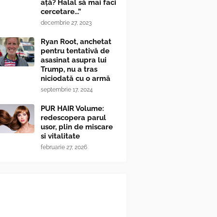
ață? Halal să mai faci
cercetare...”
decembrie 27, 2023
Ryan Root, anchetat
pentru tentativă de
asasinat asupra lui
Trump, nu a tras
niciodată cu o armă
septembrie 17, 2024
PUR HAIR Volume:
redescopera parul
usor, plin de miscare
si vitalitate
februarie 27, 2026