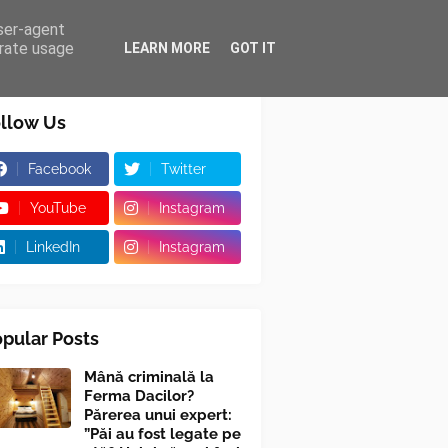
user-agent
erate usage
LEARN MORE
GOT IT
llow Us
Facebook
Twitter
YouTube
Instagram
LinkedIn
Instagram
pular Posts
Mână criminală la
Ferma Dacilor?
Părerea unui expert:
”Păi au fost legate pe