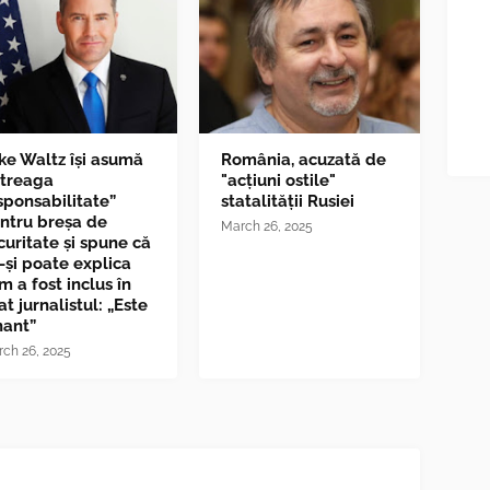
ke Waltz îşi asumă
România, acuzată de
ntreaga
"acțiuni ostile"
sponsabilitate”
statalității Rusiei
ntru breşa de
March 26, 2025
curitate și spune că
-și poate explica
m a fost inclus în
at jurnalistul: „Este
nant”
ch 26, 2025