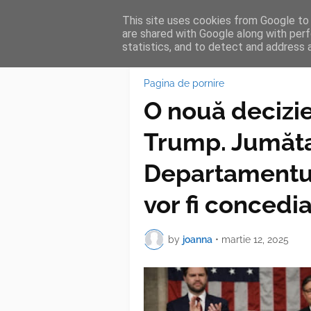
This site uses cookies from Google to d
HOME
FEA
are shared with Google along with perf
statistics, and to detect and address 
Pagina de pornire
O nouă decizie
Trump. Jumătat
Departamentul
vor fi concedia
by
joanna
•
martie 12, 2025