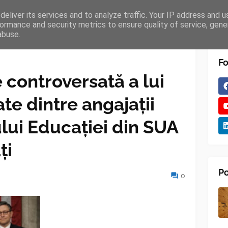
eliver its services and to analyze traffic. Your IP address and 
TURES
BLOGGER
TIPOGRAPHY
SHORTCODES
ormance and security metrics to ensure quality of service, gen
abuse.
Fo
 controversată a lui
e dintre angajații
ui Educației din SUA
ți
Po
0