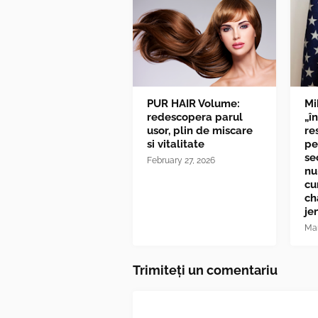
PUR HAIR Volume:
Mi
redescopera parul
„î
usor, plin de miscare
re
si vitalitate
pe
se
February 27, 2026
nu
cu
ch
je
Mar
Trimiteți un comentariu