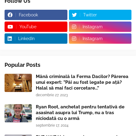
Follow Us
Facebook
Twitter
YouTube
Instagram
LinkedIn
Instagram
Popular Posts
Mână criminală la Ferma Dacilor? Părerea
unui expert: ”Păi au fost legate pe ață?
Halal să mai faci cercetare...”
decembrie 27, 2023
Ryan Root, anchetat pentru tentativă de
asasinat asupra lui Trump, nu a tras
niciodată cu o armă
septembrie 17, 2024