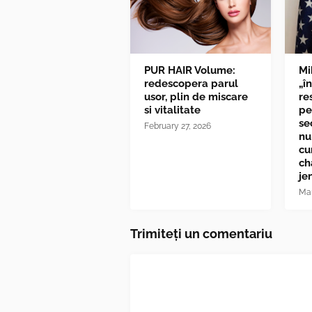
PUR HAIR Volume:
Mi
redescopera parul
„î
usor, plin de miscare
re
si vitalitate
pe
se
February 27, 2026
nu
cu
ch
je
Mar
Trimiteți un comentariu