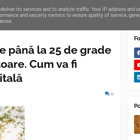
eliver its services and to analyze traffic. Your IP address and 
TURES
BLOGGER
TIPOGRAPHY
SHORTCODES
ormance and security metrics to ensure quality of service, gen
abuse.
Fo
e până la 25 de grade
oare. Cum va fi
itală
0
Po