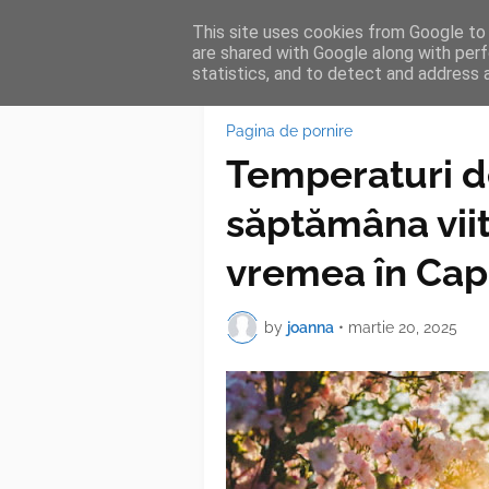
This site uses cookies from Google to d
HOME
FEA
are shared with Google along with perf
statistics, and to detect and address 
Pagina de pornire
Temperaturi d
săptămâna viit
vremea în Cap
by
joanna
•
martie 20, 2025