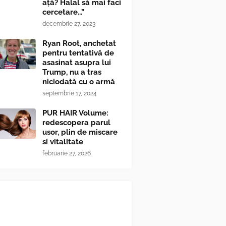
ață? Halal să mai faci
cercetare...”
decembrie 27, 2023
Ryan Root, anchetat
pentru tentativă de
asasinat asupra lui
Trump, nu a tras
niciodată cu o armă
septembrie 17, 2024
PUR HAIR Volume:
redescopera parul
usor, plin de miscare
si vitalitate
februarie 27, 2026