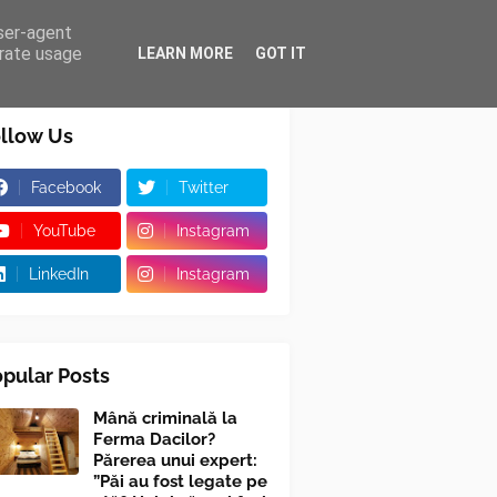
user-agent
erate usage
LEARN MORE
GOT IT
llow Us
Facebook
Twitter
YouTube
Instagram
LinkedIn
Instagram
pular Posts
Mână criminală la
Ferma Dacilor?
Părerea unui expert:
”Păi au fost legate pe