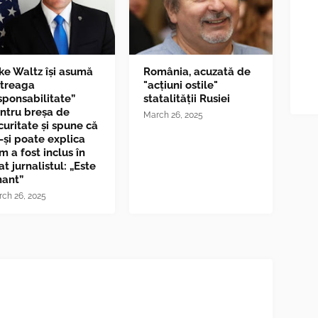
ke Waltz îşi asumă
România, acuzată de
ntreaga
"acțiuni ostile"
sponsabilitate”
statalității Rusiei
ntru breşa de
March 26, 2025
curitate și spune că
-și poate explica
m a fost inclus în
at jurnalistul: „Este
nant”
ch 26, 2025