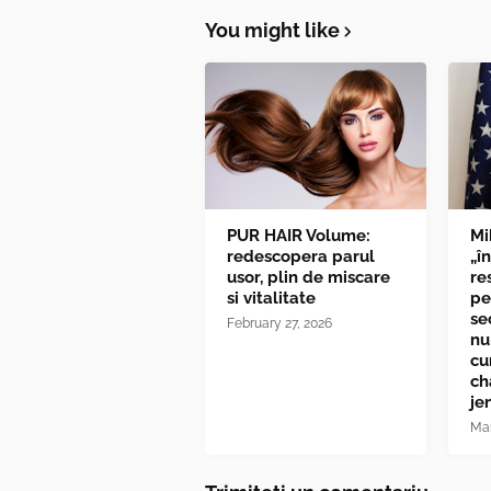
You might like
PUR HAIR Volume:
Mi
redescopera parul
„î
usor, plin de miscare
re
si vitalitate
pe
se
February 27, 2026
nu
cu
ch
je
Mar