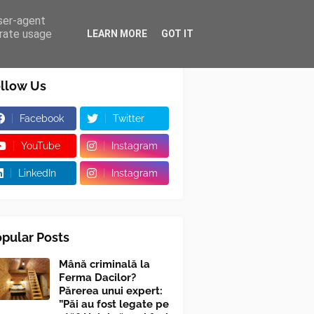
user-agent
erate usage
LEARN MORE
GOT IT
llow Us
Facebook
Twitter
YouTube
Instagram
LinkedIn
Instagram
pular Posts
Mână criminală la
Ferma Dacilor?
Părerea unui expert:
”Păi au fost legate pe