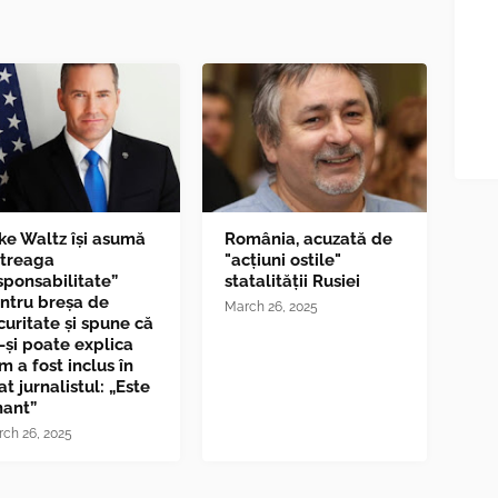
ke Waltz îşi asumă
România, acuzată de
ntreaga
"acțiuni ostile"
sponsabilitate”
statalității Rusiei
ntru breşa de
March 26, 2025
curitate și spune că
-și poate explica
m a fost inclus în
at jurnalistul: „Este
nant”
ch 26, 2025