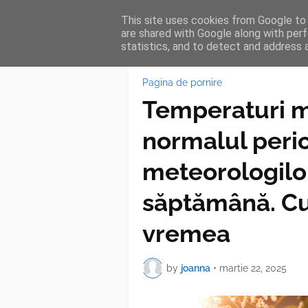
This site uses cookies from Google to d
HOME
FEA
are shared with Google along with perf
statistics, and to detect and address 
Pagina de pornire
Temperaturi m
normalul peri
meteorologilo
săptămână. C
vremea
by
joanna
•
martie 22, 2025