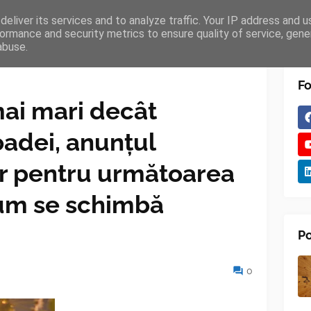
eliver its services and to analyze traffic. Your IP address and 
TURES
BLOGGER
TIPOGRAPHY
SHORTCODES
ormance and security metrics to ensure quality of service, gen
abuse.
Fo
ai mari decât
oadei, anunțul
r pentru următoarea
um se schimbă
Po
0