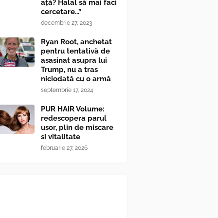
ață? Halal să mai faci
cercetare...”
decembrie 27, 2023
Ryan Root, anchetat
pentru tentativă de
asasinat asupra lui
Trump, nu a tras
niciodată cu o armă
septembrie 17, 2024
PUR HAIR Volume:
redescopera parul
usor, plin de miscare
si vitalitate
februarie 27, 2026