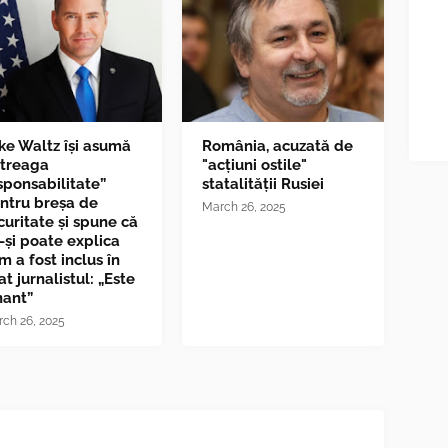
ke Waltz îşi asumă
România, acuzată de
ntreaga
"acțiuni ostile"
sponsabilitate”
statalității Rusiei
ntru breşa de
March 26, 2025
curitate și spune că
-și poate explica
m a fost inclus în
at jurnalistul: „Este
nant”
ch 26, 2025