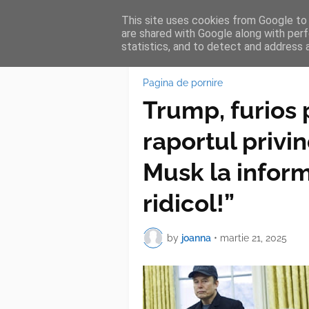
This site uses cookies from Google to d
HOME
FEA
are shared with Google along with perf
statistics, and to detect and address 
Pagina de pornire
Trump, furios
raportul privi
Musk la inform
ridicol!”
by
joanna
•
martie 21, 2025