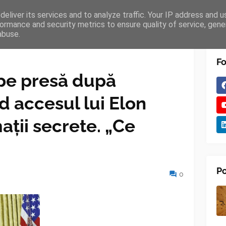
eliver its services and to analyze traffic. Your IP address and 
TURES
BLOGGER
TIPOGRAPHY
SHORTCODES
ormance and security metrics to ensure quality of service, gen
abuse.
Fo
 pe presă după
nd accesul lui Elon
ații secrete. „Ce
Po
0