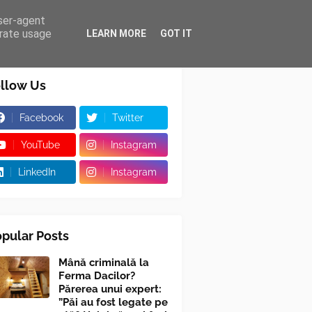
user-agent
erate usage
LEARN MORE
GOT IT
llow Us
Facebook
Twitter
YouTube
Instagram
LinkedIn
Instagram
pular Posts
Mână criminală la
Ferma Dacilor?
Părerea unui expert:
”Păi au fost legate pe