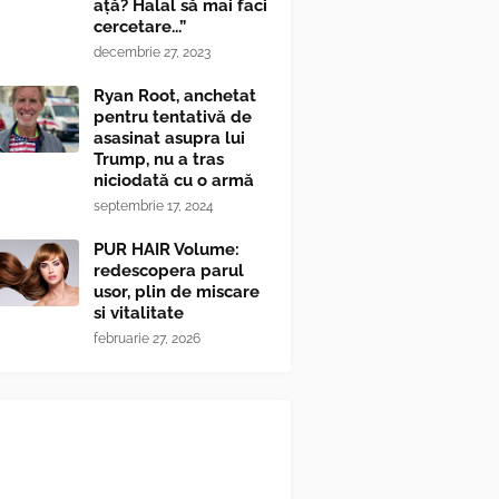
ață? Halal să mai faci
cercetare...”
decembrie 27, 2023
Ryan Root, anchetat
pentru tentativă de
asasinat asupra lui
Trump, nu a tras
niciodată cu o armă
septembrie 17, 2024
PUR HAIR Volume:
redescopera parul
usor, plin de miscare
si vitalitate
februarie 27, 2026