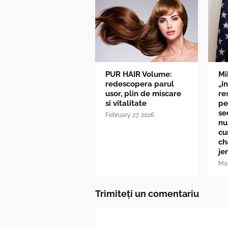
PUR HAIR Volume:
Mi
redescopera parul
„î
usor, plin de miscare
re
si vitalitate
pe
se
February 27, 2026
nu
cu
ch
je
Mar
Trimiteți un comentariu