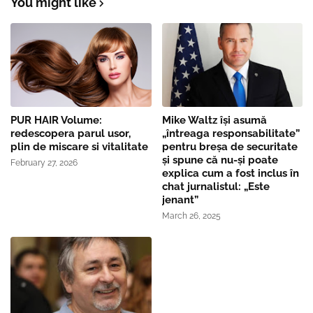
You might like
PUR HAIR Volume:
Mike Waltz îşi asumă
redescopera parul usor,
„întreaga responsabilitate”
plin de miscare si vitalitate
pentru breşa de securitate
și spune că nu-și poate
February 27, 2026
explica cum a fost inclus în
chat jurnalistul: „Este
jenant”
March 26, 2025