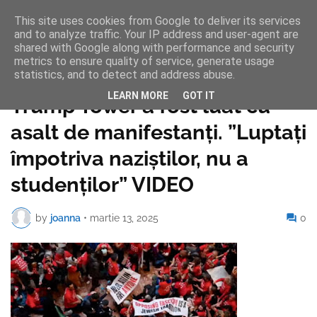
This site uses cookies from Google to deliver its services
and to analyze traffic. Your IP address and user-agent are
shared with Google along with performance and security
metrics to ensure quality of service, generate usage
statistics, and to detect and address abuse.
Pagina de pornire
LEARN MORE
GOT IT
Trump Tower a fost luat cu
asalt de manifestanți. ”Luptaţi
împotriva naziştilor, nu a
studenţilor” VIDEO
by
joanna
•
martie 13, 2025
0