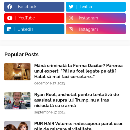
Facebook
Twitter
YouTube
Instagram
LinkedIn
Instagram
Popular Posts
Mână criminală la Ferma Dacilor? Părerea
unui expert: ”Păi au fost legate pe ață?
Halal să mai faci cercetare...”
decembrie 27, 2023
Ryan Root, anchetat pentru tentativă de
asasinat asupra lui Trump, nu a tras
niciodată cu o armă
septembrie 17, 2024
PUR HAIR Volume: redescopera parul usor,
plin de miscare si vitalitate