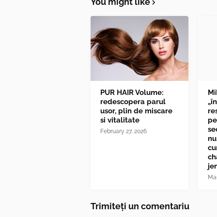
You might like
PUR HAIR Volume:
Mi
redescopera parul
„î
usor, plin de miscare
re
si vitalitate
pe
se
February 27, 2026
nu
cu
ch
je
Mar
Trimiteți un comentariu