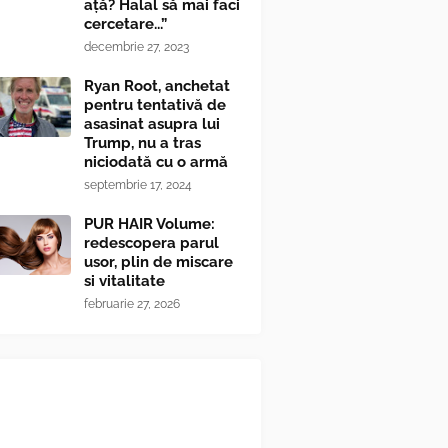
ață? Halal să mai faci
cercetare...”
decembrie 27, 2023
Ryan Root, anchetat
pentru tentativă de
asasinat asupra lui
Trump, nu a tras
niciodată cu o armă
septembrie 17, 2024
PUR HAIR Volume:
redescopera parul
usor, plin de miscare
si vitalitate
februarie 27, 2026