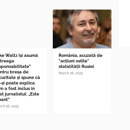
ke Waltz îşi asumă
România, acuzată de
ntreaga
"acțiuni ostile"
sponsabilitate”
statalității Rusiei
ntru breşa de
March 26, 2025
curitate și spune că
-și poate explica
m a fost inclus în
at jurnalistul: „Este
nant”
ch 26, 2025