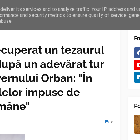
eliver its services and to analyze traffic. Your IP address and 
TURES
BLOGGER
TIPOGRAPHY
SHORTCODES
ormance and security metrics to ensure quality of service, gen
abuse.
Fo
ecuperat un tezaurul
după un adevărat tur
vernului Orban: "În
lelor impuse de
omâne"
Po
0