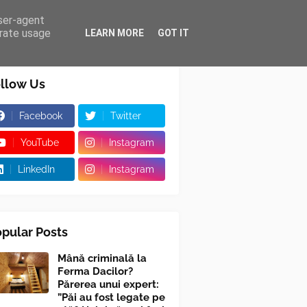
user-agent
erate usage
LEARN MORE
GOT IT
llow Us
Facebook
Twitter
YouTube
Instagram
LinkedIn
Instagram
pular Posts
Mână criminală la
Ferma Dacilor?
Părerea unui expert:
”Păi au fost legate pe