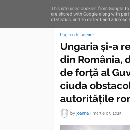
This site uses cookies from Google to d
HOME
FEA
are shared with Google along with perf
statistics, and to detect and address 
Pagina de pornire
Ungaria și-a r
din România, 
de forță al Gu
ciuda obstaco
autorităţile r
by
joanna
•
martie 03, 2025