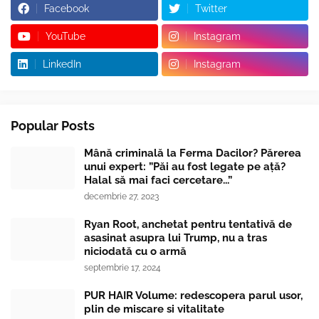
Facebook
Twitter
YouTube
Instagram
LinkedIn
Instagram
Popular Posts
Mână criminală la Ferma Dacilor? Părerea
unui expert: ”Păi au fost legate pe ață?
Halal să mai faci cercetare...”
decembrie 27, 2023
Ryan Root, anchetat pentru tentativă de
asasinat asupra lui Trump, nu a tras
niciodată cu o armă
septembrie 17, 2024
PUR HAIR Volume: redescopera parul usor,
plin de miscare si vitalitate