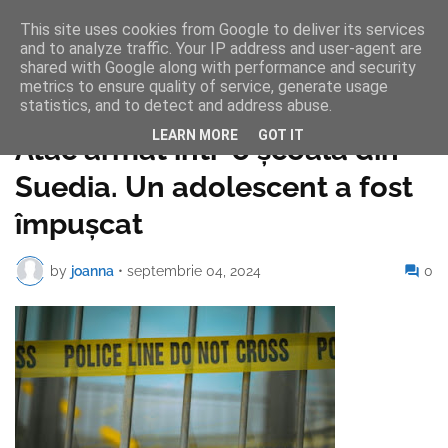
This site uses cookies from Google to deliver its services
and to analyze traffic. Your IP address and user-agent are
shared with Google along with performance and security
metrics to ensure quality of service, generate usage
statistics, and to detect and address abuse.
Pagina de pornire
LEARN MORE
GOT IT
Atac armat într-o școală din
Suedia. Un adolescent a fost
împușcat
by
joanna
•
septembrie 04, 2024
0