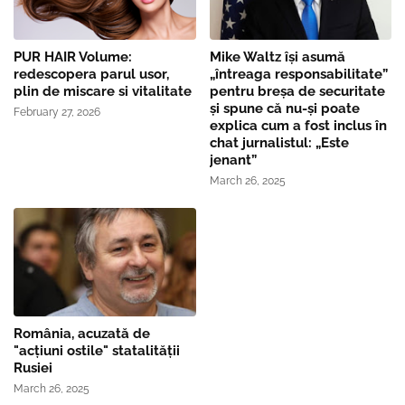
PUR HAIR Volume:
Mike Waltz îşi asumă
redescopera parul usor,
„întreaga responsabilitate”
plin de miscare si vitalitate
pentru breşa de securitate
și spune că nu-și poate
February 27, 2026
explica cum a fost inclus în
chat jurnalistul: „Este
jenant”
March 26, 2025
România, acuzată de
"acțiuni ostile" statalității
Rusiei
March 26, 2025