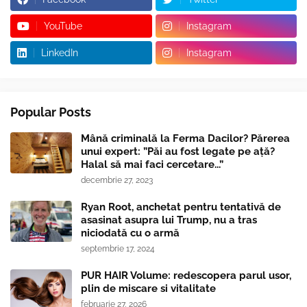
YouTube
Instagram
LinkedIn
Instagram
Popular Posts
Mână criminală la Ferma Dacilor? Părerea
unui expert: ”Păi au fost legate pe ață?
Halal să mai faci cercetare...”
decembrie 27, 2023
Ryan Root, anchetat pentru tentativă de
asasinat asupra lui Trump, nu a tras
niciodată cu o armă
septembrie 17, 2024
PUR HAIR Volume: redescopera parul usor,
plin de miscare si vitalitate
februarie 27, 2026