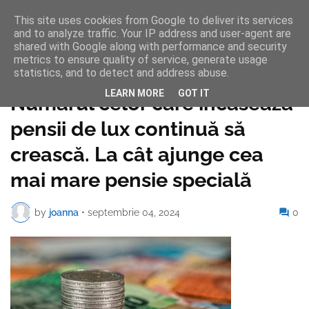
This site uses cookies from Google to deliver its services
and to analyze traffic. Your IP address and user-agent are
shared with Google along with performance and security
metrics to ensure quality of service, generate usage
statistics, and to detect and address abuse.
Pagina de pornire
LEARN MORE
GOT IT
Numărul celor care încasează
pensii de lux continuă să
crească. La cât ajunge cea
mai mare pensie specială
by
joanna
•
septembrie 04, 2024
0