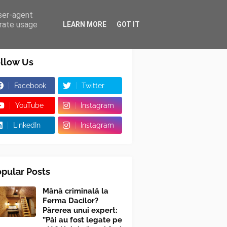
user-agent
erate usage
LEARN MORE
GOT IT
llow Us
Facebook
Twitter
YouTube
Instagram
LinkedIn
Instagram
pular Posts
Mână criminală la
Ferma Dacilor?
Părerea unui expert:
”Păi au fost legate pe