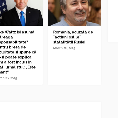
ke Waltz îşi asumă
România, acuzată de
ntreaga
"acțiuni ostile"
sponsabilitate”
statalității Rusiei
ntru breşa de
March 26, 2025
curitate și spune că
-și poate explica
m a fost inclus în
at jurnalistul: „Este
nant”
ch 26, 2025