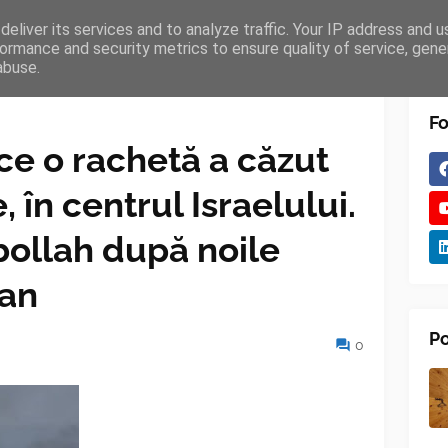
eliver its services and to analyze traffic. Your IP address and 
TURES
BLOGGER
TIPOGRAPHY
SHORTCODES
ormance and security metrics to ensure quality of service, gen
abuse.
Fo
 ce o rachetă a căzut
, în centrul Israelului.
ollah după noile
ban
Po
0