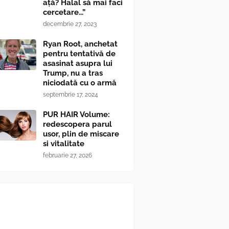
ață? Halal să mai faci
cercetare...”
decembrie 27, 2023
Ryan Root, anchetat
pentru tentativă de
asasinat asupra lui
Trump, nu a tras
niciodată cu o armă
septembrie 17, 2024
PUR HAIR Volume:
redescopera parul
usor, plin de miscare
si vitalitate
februarie 27, 2026