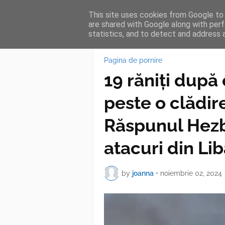
This site uses cookies from Google to d
HOME
FEA
are shared with Google along with perf
statistics, and to detect and address 
Pagina de pornire
19 răniți după
peste o clădire
Răspunul Hezb
atacuri din Li
by
joanna
•
noiembrie 02, 2024