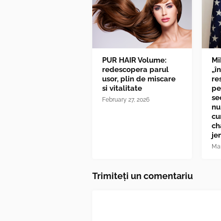
PUR HAIR Volume:
Mi
redescopera parul
„î
usor, plin de miscare
re
si vitalitate
pe
se
February 27, 2026
nu
cu
ch
je
Mar
Trimiteți un comentariu