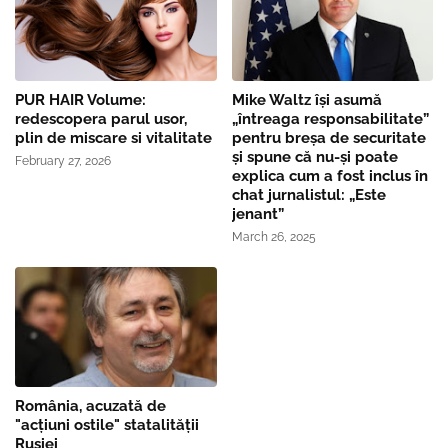
PUR HAIR Volume:
Mike Waltz îşi asumă
redescopera parul usor,
„întreaga responsabilitate”
plin de miscare si vitalitate
pentru breşa de securitate
și spune că nu-și poate
February 27, 2026
explica cum a fost inclus în
chat jurnalistul: „Este
jenant”
March 26, 2025
România, acuzată de
"acțiuni ostile" statalității
Rusiei