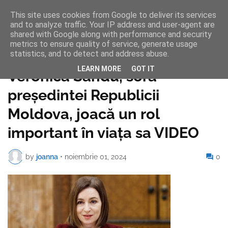
This site uses cookies from Google to deliver its services
and to analyze traffic. Your IP address and user-agent are
shared with Google along with performance and security
metrics to ensure quality of service, generate usage
statistics, and to detect and address abuse.
Pagina de pornire
LEARN MORE
GOT IT
Veronica Sandu, sora
președintei Republicii
Moldova, joacă un rol
important în viața sa VIDEO
by
joanna
•
noiembrie 01, 2024
0