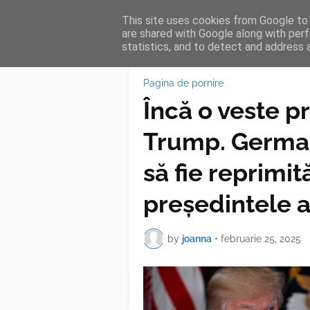
This site uses cookies from Google to d
HOME
FEA
are shared with Google along with perf
statistics, and to detect and address 
Pagina de pornire
Încă o veste p
Trump. German
să fie reprimi
președintele 
by
joanna
•
februarie 25, 2025