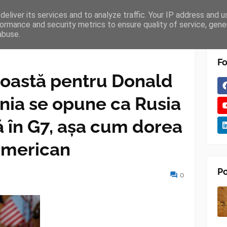
eliver its services and to analyze traffic. Your IP address and 
TURES
BLOGGER
TIPOGRAPHY
SHORTCODES
ormance and security metrics to ensure quality of service, gen
abuse.
Fo
roastă pentru Donald
ia se opune ca Rusia
tă în G7, așa cum dorea
american
Po
0