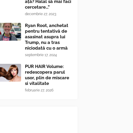
ață? Halal să mai faci
cercetare...”
decembrie 27, 2023
Ryan Root, anchetat
pentru tentativă de
asasinat asupra lui
Trump, nu a tras
niciodată cu o armă
septembrie 17, 2024
PUR HAIR Volume:
redescopera parul
usor, plin de miscare
si vitalitate
februarie 27, 2026