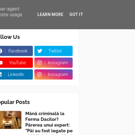
user-agent
erate usage
LEARN MORE
GOT IT
llow Us
Facebook
Twitter
YouTube
Instagram
LinkedIn
Instagram
pular Posts
Mână criminală la
Ferma Dacilor?
Părerea unui expert:
”Păi au fost legate pe