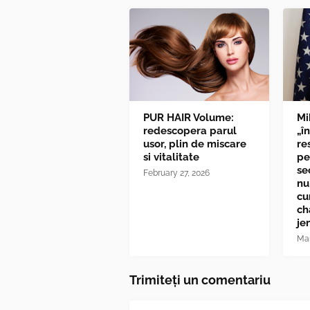
PUR HAIR Volume:
Mi
redescopera parul
„î
usor, plin de miscare
re
si vitalitate
pe
se
February 27, 2026
nu
cu
ch
je
Mar
Trimiteți un comentariu