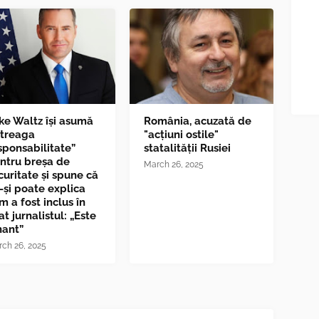
ke Waltz îşi asumă
România, acuzată de
ntreaga
"acțiuni ostile"
sponsabilitate”
statalității Rusiei
ntru breşa de
March 26, 2025
curitate și spune că
-și poate explica
m a fost inclus în
at jurnalistul: „Este
nant”
ch 26, 2025